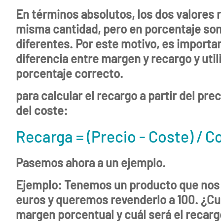
Funcionalidades
En términos absolutos, los dos valores 
misma cantidad, pero en porcentaje so
Herramientas
diferentes. Por este motivo, es importa
Eventos
diferencia entre margen y recargo y utili
porcentaje correcto.
Glosario
para calcular el recargo a partir del pre
Trabaja-
con-
del coste:
nosotros
Recarga = (Precio - Coste) / C
Mediakit
Pasemos ahora a un ejemplo.
Contacto
Ejemplo
: Tenemos un producto que nos
euros
y queremos revenderlo a
100
. ¿Cu
margen porcentual y cuál será el recarg