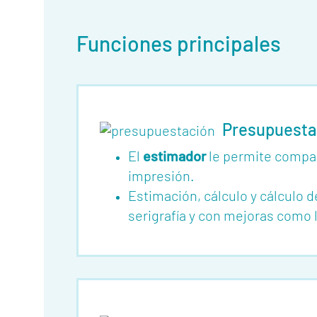
Funciones principales
Quienes
somos
Presupuesta
Funcionalidades
El
estimador
le permite compar
Herramientas
impresión.
Estimación, cálculo y cálculo d
Eventos
serigrafía y con mejoras como l
Glosario
Trabaja-
con-
nosotros