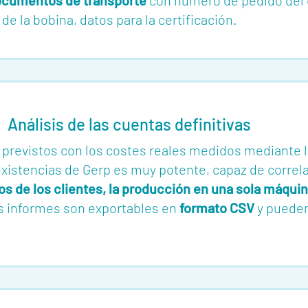
ocumentos de transporte
con número de pedido del c
e la bobina, datos para la certificación
.
Análisis de las cuentas definitivas
es previstos con los costes reales medidos mediante 
existencias de Gerp es muy potente, capaz de correla
os de los clientes, la producción en una sola máqui
os informes son exportables en
formato CSV
y pueden