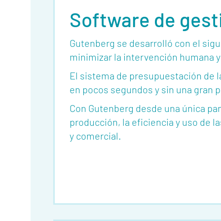
Software de gesti
Quienes
Gutenberg se desarrolló con el sigu
somos
minimizar la intervención humana y 
El sistema de presupuestación de l
Funcionalidades
en pocos segundos y sin una gran p
Herramientas
Con Gutenberg desde una única pant
Eventos
producción, la eficiencia y uso de 
y comercial.
Glosario
Trabaja-
con-
nosotros
Mediakit