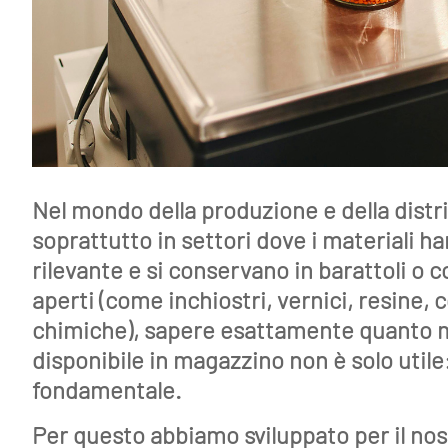
About
Funzionalità
Nel mondo della produzione e della distr
Strumenti
soprattutto in settori dove i materiali h
Collegamenti
rilevante e si conservano in barattoli o c
Industria
aperti (come inchiostri, vernici, resine, c
4.0
chimiche), sapere esattamente quanto m
disponibile in magazzino non è solo utile
Eventi
fondamentale.
Glossario
Per questo abbiamo sviluppato per il no