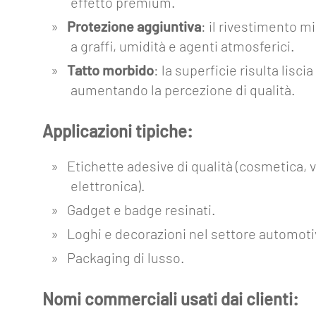
effetto premium.
Collegamenti
Protezione aggiuntiva
: il rivestimento mi
Industria
a graffi, umidità e agenti atmosferici.
4.0
Tatto morbido
: la superficie risulta liscia
aumentando la percezione di qualità.
Eventi
Glossario
Applicazioni tipiche:
Blog
Etichette adesive di qualità (cosmetica, 
Lavora
elettronica).
con
Gadget e badge resinati.
noi
Loghi e decorazioni nel settore automoti
Mediakit
Packaging di lusso.
Contatti
Nomi commerciali usati dai clienti: