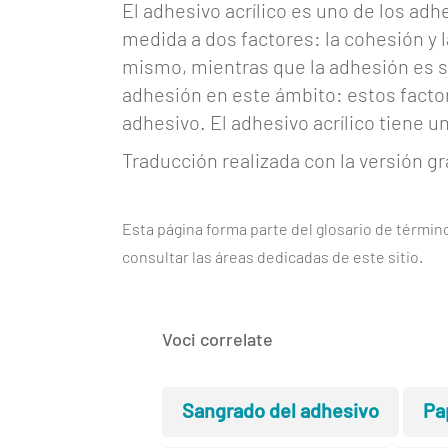
Eventos
El adhesivo acrílico es uno de los a
medida a dos factores: la cohesión y 
Glosario
mismo, mientras que la adhesión es su
adhesión en este ámbito: estos factor
Trabaja-
adhesivo. El adhesivo acrílico tiene 
con-
nosotros
Traducción realizada con la versión g
Mediakit
Esta página forma parte del glosario de términ
Contacto
consultar las áreas dedicadas de este sitio.
Voci correlate
Sangrado del adhesivo
Pa