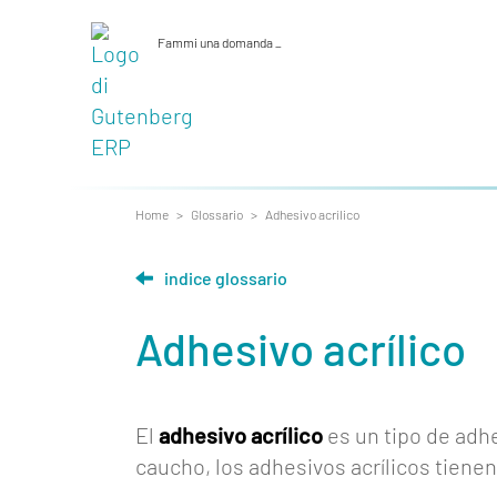
Fammi una domanda
_
Home
>
Glossario
>
Adhesivo acrílico
indice glossario
Quienes
Adhesivo acrílico
somos
Funcionalidades
El
adhesivo acrílico
es un tipo de adhe
Herramientas
caucho, los adhesivos acrílicos tienen