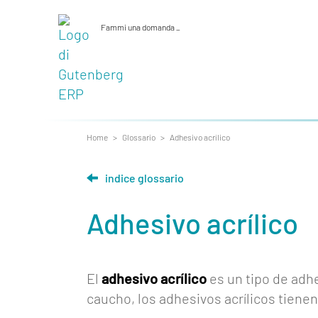
Fammi una domanda
_
Home
>
Glossario
>
Adhesivo acrílico
indice glossario
Quienes
Adhesivo acrílico
somos
Funcionalidades
El
adhesivo acrílico
es un tipo de adhe
Herramientas
caucho, los adhesivos acrílicos tienen