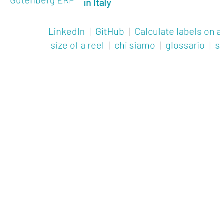
in Italy
LinkedIn
|
GitHub
|
Calculate labels on a
size of a reel
|
chi siamo
|
glossario
|
s