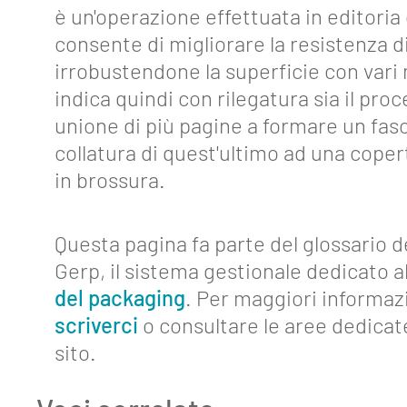
è un'operazione effettuata in editoria
consente di migliorare la resistenza d
irrobustendone la superficie con vari 
indica quindi con rilegatura sia il proc
About
unione di più pagine a formare un fasc
Funzionalità
collatura di quest'ultimo ad una copert
in brossura.
Strumenti
Collegamenti
Questa pagina fa parte del glossario d
Industria
Gerp, il sistema gestionale dedicato al
4.0
del packaging
. Per maggiori informaz
Eventi
scriverci
o consultare le aree dedicat
sito.
Glossario
Blog