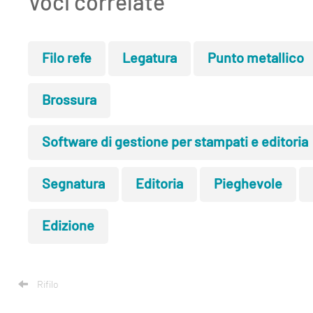
Voci correlate
Lavora
con
Filo refe
Legatura
Punto metallico
noi
Mediakit
Brossura
Contatti
Software di gestione per stampati e editoria
Segnatura
Editoria
Pieghevole
Edizione
Rifilo