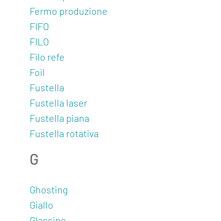
Fermo produzione
FIFO
FILO
About
Filo refe
Funzionalità
Foil
Fustella
Strumenti
Fustella laser
Collegamenti
Fustella piana
Industria
Fustella rotativa
4.0
G
Eventi
Glossario
Ghosting
Blog
Giallo