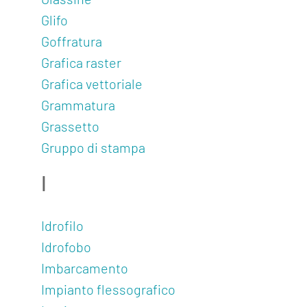
Glassine
Lavora
Glifo
con
Goffratura
noi
Grafica raster
Mediakit
Grafica vettoriale
Grammatura
Contatti
Grassetto
Gruppo di stampa
I
Idrofilo
Idrofobo
Imbarcamento
Impianto flessografico