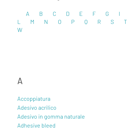
A
B
C
D
E
F
G
I
L
M
N
O
P
Q
R
S
T
W
A
Accoppiatura
Adesivo acrilico
Adesivo in gomma naturale
Adhesive bleed