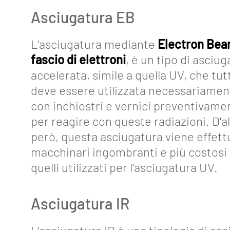
Asciugatura EB
About
L'asciugatura mediante
Electron Be
Funzionalità
fascio di elettroni
, è un tipo di asciu
Strumenti
accelerata, simile a quella UV, che tut
deve essere utilizzata necessariamen
Collegamenti
con inchiostri e vernici preventivame
Industria
per reagire con queste radiazioni. D'a
4.0
però, questa asciugatura viene effett
Eventi
macchinari ingombranti e più costosi 
quelli utilizzati per l'asciugatura UV.
Glossario
Blog
Asciugatura IR
Lavora
con