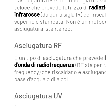
L'asciugatura IR è una tipologia di as
noi
veloce che prevede l'utilizzo di
radiazi
infrarosse
(da qui la sigla IR) per risca
Mediakit
superficie stampata. Non è un metodo
Contatti
asciugatura istantaneo.
Asciugatura RF
È un tipo di asciugatura che prevede
d'onda di radiofrequenza
(RF sta per r
frequency) che riscaldano e asciugano
base d'acqua o di alcol.
Asciugatura UV