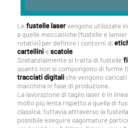
Strumenti
Collegamenti
Le
fustelle laser
vengono utilizzate in
Industria
a quelle meccaniche (fustelle e lamieri
4.0
rotativi) per definire i contorni di
etic
Eventi
cartellini
e
scatole
.
Sostanzialmente si tratta di fustelle
f
Glossario
quanto non si compongono di forme fi
Blog
tracciati digitali
che vengono caricati 
macchina in fase di produzione.
Lavora
La lavorazione di taglio laser è in lin
con
molto più lenta rispetto a quella di fus
noi
classica, tuttavia attraverso la fustell
Mediakit
possibile eseguire sagomature partico