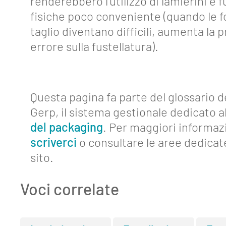
Contatti
renderebbero l'utilizzo di lamierini e f
fisiche poco conveniente (quando le f
taglio diventano difficili, aumenta la p
errore sulla fustellatura).
Questa pagina fa parte del glossario d
Gerp, il sistema gestionale dedicato al
del packaging
. Per maggiori informaz
scriverci
o consultare le aree dedicat
sito.
Voci correlate