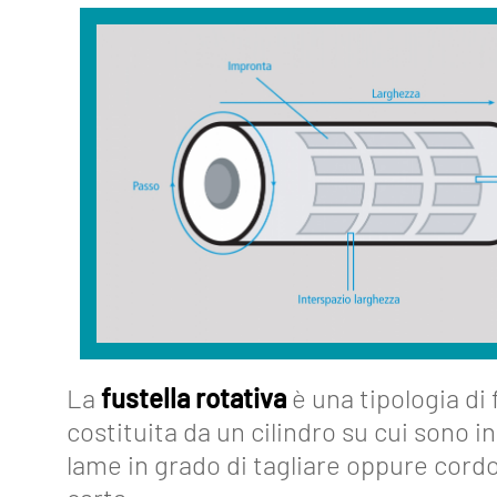
About
Funzionalità
La
fustella rotativa
è una tipologia di 
Strumenti
costituita da un cilindro su cui sono in
lame in grado di tagliare oppure cord
Collegamenti