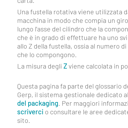
carta.
Industria
4.0
Una fustella rotativa viene utilizzata d
macchina in modo che compia un gir
Eventi
lungo l'asse del cilindro che la compone
Glossario
che è in grado di effettuare ha uno sv
allo Z della fustella, ossia al numero d
Blog
che lo compongono.
Lavora
La misura degli
Z
viene calcolata in pol
con
noi
Questa pagina fa parte del glossario d
Mediakit
Gerp, il sistema gestionale dedicato al
Contatti
del packaging
. Per maggiori informaz
scriverci
o consultare le aree dedicat
sito.