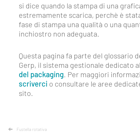
si dice quando la stampa di una grafic
About
estremamente scarica, perchè è stata 
Funzionalità
fase di stampa una qualità o una quant
inchiostro non adeguata.
Strumenti
Collegamenti
Questa pagina fa parte del glossario d
Industria
Gerp, il sistema gestionale dedicato al
4.0
del packaging
. Per maggiori informaz
Eventi
scriverci
o consultare le aree dedicat
sito.
Glossario
Blog
Lavora
Fustella rotativa
con