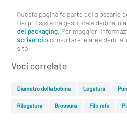
Blog
Questa pagina fa parte del glossario d
Lavora
Gerp, il sistema gestionale dedicato al
con
noi
del packaging
. Per maggiori informaz
scriverci
o consultare le aree dedicat
Mediakit
sito.
Contatti
Voci correlate
Diametro della bobina
Legatura
Pun
Rilegatura
Brossura
Filo refe
P