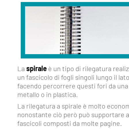
About
Funzionalità
Strumenti
La
spirale
è un tipo di rilegatura real
un fascicolo di fogli singoli lungo il lat
Collegamenti
Industria
facendo percorrere questi fori da una 
4.0
metallo o in plastica.
La rilegatura a spirale è molto econo
Eventi
nonostante ciò però può supportare 
Glossario
fascicoli composti da molte pagine.