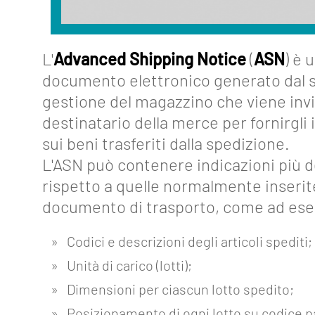
L'
Advanced Shipping Notice
(
ASN
) è 
documento elettronico generato dal s
gestione del magazzino che viene invi
destinatario della merce per fornirgli
About
sui beni trasferiti dalla spedizione.
L'ASN può contenere indicazioni più d
Funzionalità
rispetto a quelle normalmente inserit
Strumenti
documento di trasporto, come ad es
Collegamenti
Codici e descrizioni degli articoli spediti;
Industria
Unità di carico (lotti);
4.0
Dimensioni per ciascun lotto spedito;
Eventi
Posizionamento di ogni lotto su codice pa