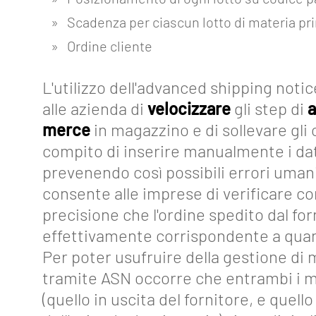
Glossario
Scadenza per ciascun lotto di materia pr
Ordine cliente
Blog
Lavora
L'utilizzo dell'advanced shipping not
con
alle azienda di
velocizzare
gli step di
a
noi
merce
in magazzino e di sollevare gli 
compito di inserire manualmente i dat
Mediakit
prevenendo così possibili errori umani
Contatti
consente alle imprese di verificare c
precisione che l'ordine spedito dal for
effettivamente corrispondente a quan
Per poter usufruire della gestione di
tramite ASN occorre che entrambi i 
(quello in uscita del fornitore, e quello