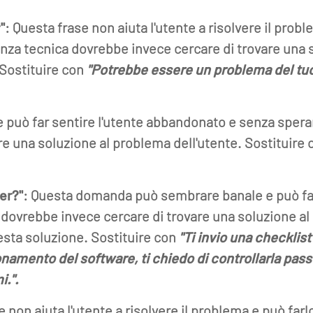
"
: Questa frase non aiuta l'utente a risolvere il probl
nza tecnica dovrebbe invece cercare di trovare una 
Sostituire con
"Potrebbe essere un problema del tuo
e può far sentire l'utente abbandonato e senza spera
re una soluzione al problema dell'utente.
Sostituire 
er?"
: Questa domanda può sembrare banale e può far 
a dovrebbe invece cercare di trovare una soluzione 
esta soluzione. Sostituire con
"Ti invio una checklist
zionamento del software, ti chiedo di controllarla pas
i.".
e non aiuta l'utente a risolvere il problema e può far