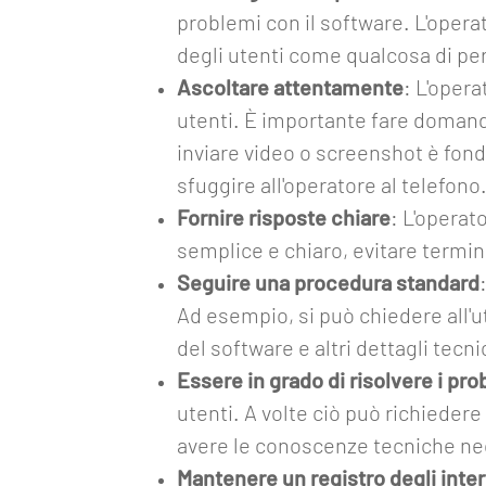
problemi con il software. L'opera
About
degli utenti come qualcosa di pe
Funzionalità
Ascoltare attentamente
: L'oper
utenti. È importante fare domande
Strumenti
inviare video o screenshot è fon
Collegamenti
sfuggire all'operatore al telefono
Industria
Fornire risposte chiare
: L'operat
4.0
semplice e chiaro, evitare termin
Seguire una procedura standard
Eventi
Ad esempio, si può chiedere all'ut
Glossario
del software e altri dettagli tecni
Essere in grado di risolvere i pr
Blog
utenti. A volte ciò può richiedere
Lavora
avere le conoscenze tecniche nece
con
Mantenere un registro degli inter