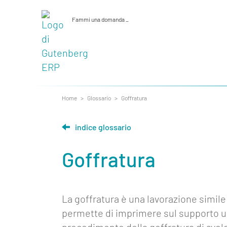
Fammi una domanda
_
Home
>
Glossario
>
Goffratura
indice glossario
About
Goffratura
Funzionalità
Strumenti
La goffratura è una lavorazione simile 
Collegamenti
permette di imprimere sul supporto un
Industria