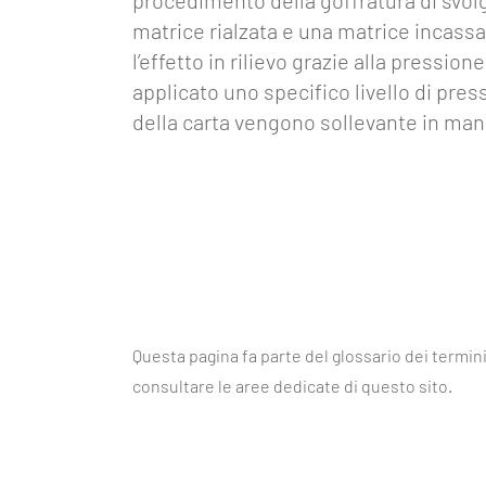
procedimento della goffratura di svolge
4.0
matrice rialzata e una matrice incassa
l’effetto in rilievo grazie alla pression
Eventi
applicato uno specifico livello di pres
Glossario
della carta vengono sollevante in ma
Blog
Lavora
con
noi
Mediakit
Questa pagina fa parte del glossario dei termini 
Contatti
consultare le aree dedicate di questo sito.