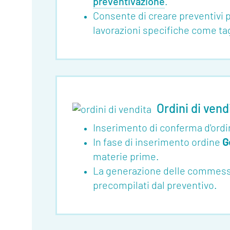
preventivazione
.
Eventi
Consente di creare preventivi 
lavorazioni specifiche come tagl
Glossario
Blog
Lavora
con
Ordini di vend
noi
Inserimento di conferma d'ordi
Mediakit
In fase di inserimento ordine
G
Contatti
materie prime.
La generazione delle commesse 
precompilati dal preventivo.