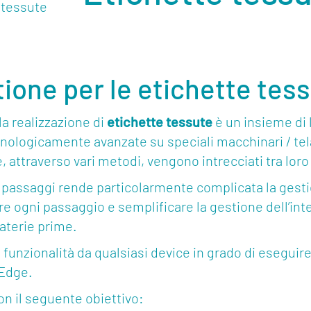
tione per le etichette tes
la realizzazione di
etichette tessute
è un insieme di
cnologicamente avanzate su speciali macchinari / tela
he, attraverso vari metodi, vengono intrecciati tra lor
rsi passaggi rende particolarmente complicata la gest
e ogni passaggio e semplificare la gestione dell’inter
aterie prime.
e funzionalità da qualsiasi device in grado di esegu
 Edge.
n il seguente obiettivo: