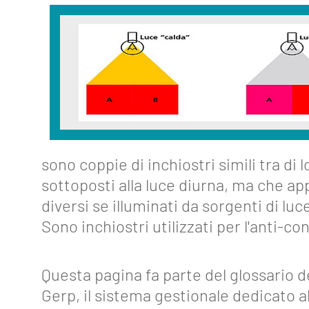
About
Funzionalità
Strumenti
Collegamenti
sono coppie di inchiostri simili tra di l
Industria
4.0
sottoposti alla luce diurna, ma che a
diversi se illuminati da sorgenti di luc
Eventi
Sono inchiostri utilizzati per l'anti-co
Glossario
Questa pagina fa parte del glossario d
Blog
Gerp, il sistema gestionale dedicato al