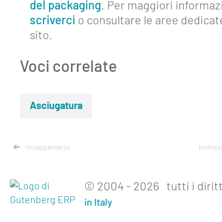
Lavora
del packaging
. Per maggiori informaz
con
scriverci
o consultare le aree dedicat
noi
sito.
Mediakit
Voci correlate
Contatti
Asciugatura
Inceppamento
Inchios
© 2004 - 2026 tutti i diritt
in Italy